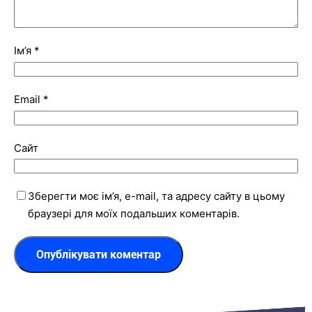
Ім’я
*
Email
*
Сайт
Зберегти моє ім’я, e-mail, та адресу сайту в цьому
браузері для моїх подальших коментарів.