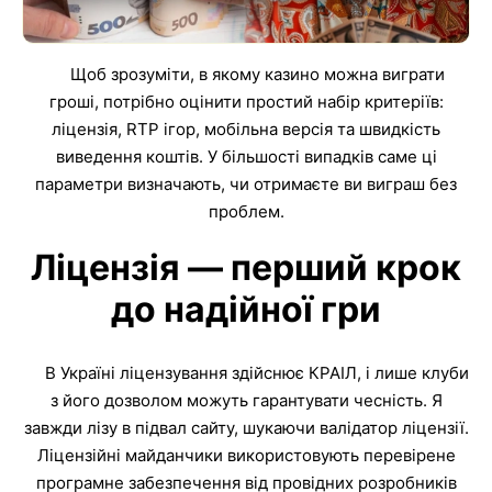
Щоб зрозуміти, в якому казино можна виграти
гроші, потрібно оцінити простий набір критеріїв:
ліцензія, RTP ігор, мобільна версія та швидкість
виведення коштів. У більшості випадків саме ці
параметри визначають, чи отримаєте ви виграш без
проблем.
Ліцензія — перший крок
до надійної гри
В Україні ліцензування здійснює КРАІЛ, і лише клуби
з його дозволом можуть гарантувати чесність. Я
завжди лізу в підвал сайту, шукаючи валідатор ліцензії.
Ліцензійні майданчики використовують перевірене
програмне забезпечення від провідних розробників