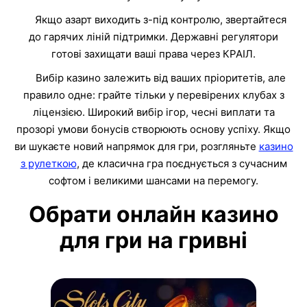
Якщо азарт виходить з-під контролю, звертайтеся
до гарячих ліній підтримки. Державні регулятори
готові захищати ваші права через КРАІЛ.
Вибір казино залежить від ваших пріоритетів, але
правило одне: грайте тільки у перевірених клубах з
ліцензією. Широкий вибір ігор, чесні виплати та
прозорі умови бонусів створюють основу успіху. Якщо
ви шукаєте новий напрямок для гри, розгляньте
казино
з рулеткою
, де класична гра поєднується з сучасним
софтом і великими шансами на перемогу.
Обрати онлайн казино
для гри на гривні