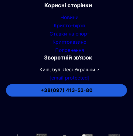
Корисні сторінки
Новини
Крипто-біржі
Ставки на спорт
Криптоказино
Поповнення
Зворотній зв’язок
Київ, бул. Лесі Українки 7
[email protected]
+38(097) 413-52-80