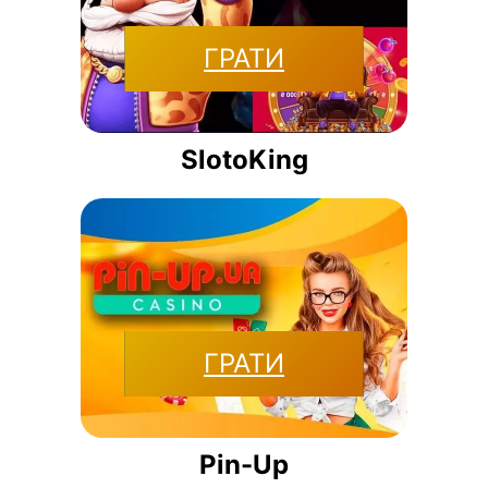
ГРАТИ
SlotoKing
ГРАТИ
Pin-Up