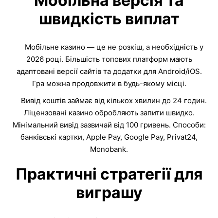
Мобільна версія та
швидкість виплат
Мобільне казино — це не розкіш, а необхідність у
2026 році. Більшість топових платформ мають
адаптовані версії сайтів та додатки для Android/iOS.
Гра можна продовжити в будь-якому місці.
Вивід коштів займає від кількох хвилин до 24 годин.
Ліцензовані казино обробляють запити швидко.
Мінімальний вивід зазвичай від 100 гривень. Способи:
банківські картки, Apple Pay, Google Pay, Privat24,
Monobank.
Практичні стратегії для
виграшу