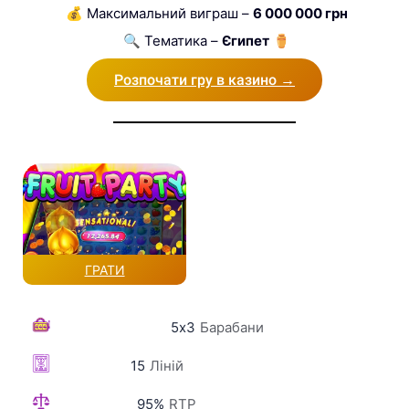
💰 Максимальний виграш –
6 000 000 грн
🔍 Тематика –
Єгипет
⚱️
Розпочати гру в казино →
ГРАТИ
5х3
Барабани
15
Ліній
95%
RTP