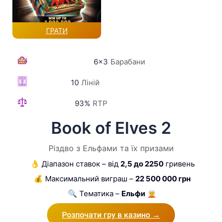
ГРАТИ
6×3
Барабани
10
Ліній
93%
RTP
Book of Elves 2
Різдво з Ельфами та їх призами
👌 Діапазон ставок – від
2,5 до 2250
гривень
💰 Максимальний виграш –
22 500 000 грн
🔍 Тематика –
Ельфи
🧝
Розпочати гру в казино →