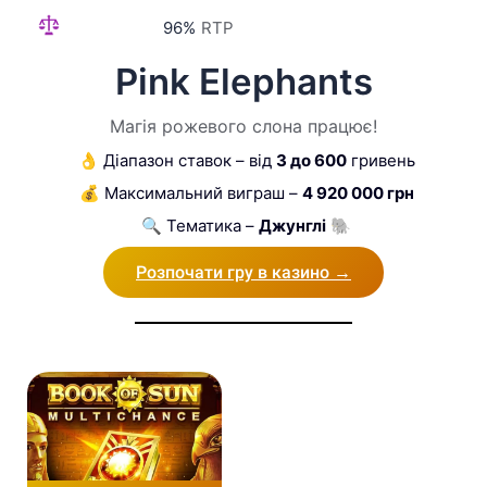
96%
RTP
Pink Elephants
Магія рожевого слона працює!
👌 Діапазон ставок – від
3 до 600
гривень
💰 Максимальний виграш –
4 920 000 грн
🔍 Тематика –
Джунглі
🐘
Розпочати гру в казино →