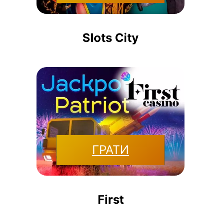
Slots City
ГРАТИ
First