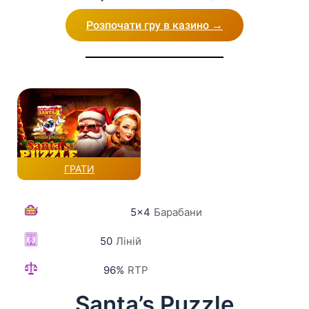
Розпочати гру в казино →
ГРАТИ
5×4
Барабани
50
Ліній
96%
RTP
Santa’s Puzzle