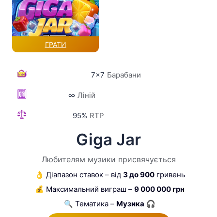
ГРАТИ
7×7
Барабани
∞
Ліній
95%
RTP
Giga Jar
Любителям музики присвячується
👌 Діапазон ставок – від
3 до 900
гривень
💰 Максимальний виграш –
9 000 000 грн
🔍 Тематика –
Музика
🎧