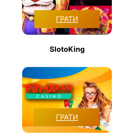
ГРАТИ
SlotoKing
ГРАТИ