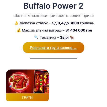
Buffalo Power 2
Шалені множники приносять великі призи
👌 Діапазон ставок – від
0,4 до 3000
гривень
💰 Максимальний виграш –
31 404 000 грн
🔍 Тематика –
Звірі
🐂
Розпочати гру в казино →
ГРАТИ