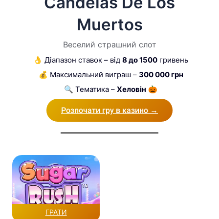
Candelas De Los
Muertos
Веселий страшний слот
👌 Діапазон ставок – від
8 до 1500
гривень
💰 Максимальний виграш –
300 000 грн
🔍 Тематика –
Хеловін
🎃
Розпочати гру в казино →
ГРАТИ