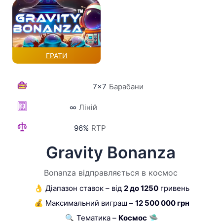
ГРАТИ
7×7
Барабани
∞
Ліній
96%
RTP
Gravity Bonanza
Bonanza відправляється в космос
👌 Діапазон ставок – від
2 до 1250
гривень
💰 Максимальний виграш –
12 500 000 грн
🔍 Тематика –
Космос
🛸