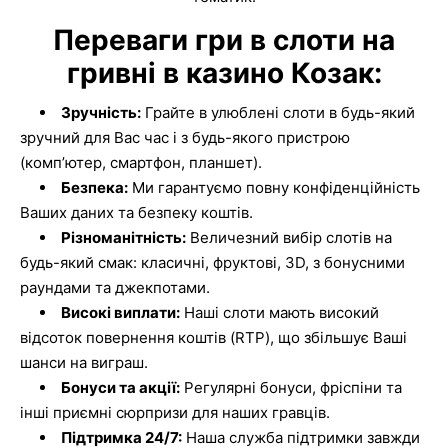
Переваги гри в слоти на
гривні в казино Козак:
Зручність:
Грайте в улюблені слоти в будь-який
зручний для Вас час і з будь-якого пристрою
(комп’ютер, смартфон, планшет).
Безпека:
Ми гарантуємо повну конфіденційність
Ваших даних та безпеку коштів.
Різноманітність:
Величезний вибір слотів на
будь-який смак: класичні, фруктові, 3D, з бонусними
раундами та джекпотами.
Високі виплати:
Наші слоти мають високий
відсоток повернення коштів (RTP), що збільшує Ваші
шанси на виграш.
Бонуси та акції:
Регулярні бонуси, фріспіни та
інші приємні сюрпризи для наших гравців.
Підтримка 24/7:
Наша служба підтримки завжди