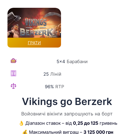
ГРАТИ
5×4
Барабани
25
Ліній
96%
RTP
Vikings go Berzerk
Войовничі вікінги запрошують на борт
👌 Діапазон ставок – від
0,25 до 125
гривень
💰 Максимальний виграш –
3 125 000 грн