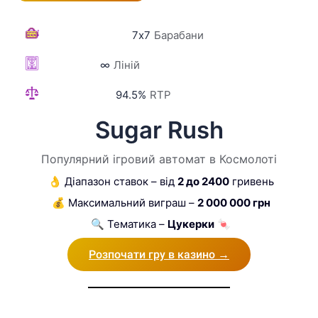
7х7
Барабани
∞
Ліній
94.5%
RTP
Sugar Rush
Популярний ігровий автомат в Космолоті
👌 Діапазон ставок – від
2 до 2400
гривень
💰 Максимальний виграш –
2 000 000 грн
🔍 Тематика –
Цукерки
🍬
Розпочати гру в казино →