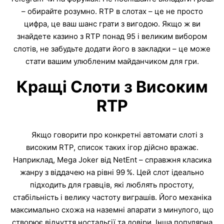
– обирайте розумно. RTP в слотах – це не просто
цифра, це ваш шанс грати з вигодою. Якщо ж ви
знайдете казино з RTP понад 95 і великим вибором
слотів, не забудьте додати його в закладки – це може
стати вашим улюбленим майданчиком для гри.
Кращі Слоти з Високим
RTP
Якщо говорити про конкретні автомати слоті з
високим RTP, список таких ігор дійсно вражає.
Наприклад, Mega Joker від NetEnt – справжня класика
жанру з віддачею на рівні 99 %. Цей слот ідеально
підходить для гравців, які люблять простоту,
стабільність і велику частоту виграшів. Його механіка
максимально схожа на наземні апарати з минулого, що
створює відчуття ностальгії та довіри. Інша популярна