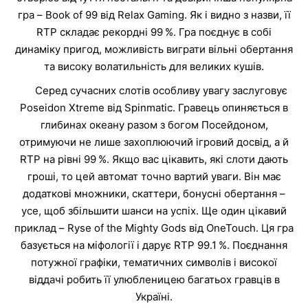
гра – Book of 99 від Relax Gaming. Як і видно з назви, її
RTP складає рекордні 99 %. Гра поєднує в собі
динаміку пригод, можливість виграти вільні обертання
та високу волатильність для великих кушів.
Серед сучасних слотів особливу увагу заслуговує
Poseidon Xtreme від Spinmatic. Гравець опиняється в
глибинах океану разом з богом Посейдоном,
отримуючи не лише захоплюючий ігровий досвід, а й
RTP на рівні 99 %. Якщо вас цікавить, які слоти дають
гроші, то цей автомат точно вартий уваги. Він має
додаткові множники, скаттери, бонусні обертання –
усе, щоб збільшити шанси на успіх. Ще один цікавий
приклад – Ryse of the Mighty Gods від OneTouch. Ця гра
базується на міфології і дарує RTP 99.1 %. Поєднання
потужної графіки, тематичних символів і високої
віддачі робить її улюбленицею багатьох гравців в
Україні.