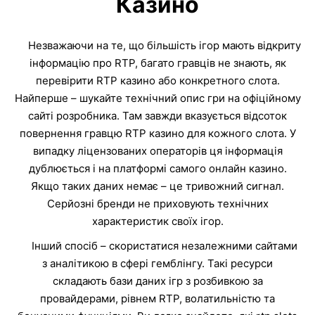
Казино
Незважаючи на те, що більшість ігор мають відкриту
інформацію про RTP, багато гравців не знають, як
перевірити RTP казино або конкретного слота.
Найперше – шукайте технічний опис гри на офіційному
сайті розробника. Там завжди вказується відсоток
повернення гравцю RTP казино для кожного слота. У
випадку ліцензованих операторів ця інформація
дублюється і на платформі самого онлайн казино.
Якщо таких даних немає – це тривожний сигнал.
Серйозні бренди не приховують технічних
характеристик своїх ігор.
Інший спосіб – скористатися незалежними сайтами
з аналітикою в сфері гемблінгу. Такі ресурси
складають бази даних ігр з розбивкою за
провайдерами, рівнем RTP, волатильністю та