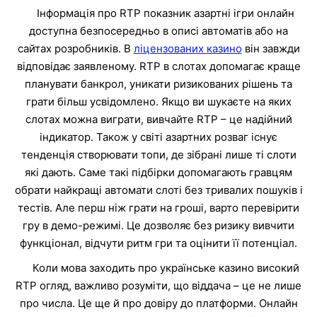
Інформація про RTP показник азартні ігри онлайн
доступна безпосередньо в описі автоматів або на
сайтах розробників. В
ліцензованих казино
він завжди
відповідає заявленому. RTP в слотах допомагає краще
планувати банкрол, уникати ризикованих рішень та
грати більш усвідомлено. Якщо ви шукаєте на яких
слотах можна виграти, вивчайте RTP – це надійний
індикатор. Також у світі азартних розваг існує
тенденція створювати топи, де зібрані лише ті слоти
які дають. Саме такі підбірки допомагають гравцям
обрати найкращі автомати слоті без тривалих пошуків і
тестів. Але перш ніж грати на гроші, варто перевірити
гру в демо-режимі. Це дозволяє без ризику вивчити
функціонал, відчути ритм гри та оцінити її потенціал.
Коли мова заходить про українське казино високий
RTP огляд, важливо розуміти, що віддача – це не лише
про числа. Це ще й про довіру до платформи. Онлайн