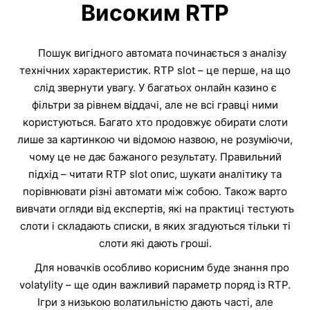
Високим RTP
Пошук вигідного автомата починається з аналізу
технічних характеристик. RTP slot – це перше, на що
слід звернути увагу. У багатьох онлайн казино є
фільтри за рівнем віддачі, але не всі гравці ними
користуються. Багато хто продовжує обирати слоти
лише за картинкою чи відомою назвою, не розуміючи,
чому це не дає бажаного результату. Правильний
підхід – читати RTP slot опис, шукати аналітику та
порівнювати різні автомати між собою. Також варто
вивчати огляди від експертів, які на практиці тестують
слоти і складають списки, в яких згадуються тільки ті
слоти які дають гроші.
Для новачків особливо корисним буде знання про
volatylity – ще один важливий параметр поряд із RTP.
Ігри з низькою волатильністю дають часті, але