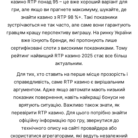
казино RTP понад 95 – це вже хороший варіант для
гри, але якщо ви прагнете максимуму, шукайте, де
знайти казино з RTP 98 %+. Такі показники
зустрічаються не так часто, але саме вони гарантують
гравцям кращу перспективу виграшу. На ринку України
вже існують бренди, які пропонують лише
сертифіковані слоти з високими показниками. Тому
рейтинг найвищий RTP казино 2025 стає все більш
актуальним.
Для тих, хто ставить на перше місце прозорість і
справедливість, саме RTP казино є вирішальним
аргументом. Адже якщо автомати мають низький
показник повернення, навіть найкращі бонуси не
врятують ситуацію. Важливо також знати, як
перевірити RTP казино. Для цього потрібно знайти
офіційну інформацію про гру, звернутися до
технічного опису на сайті провайдера або
скористатися агрегаторами, які ведуть незалежний