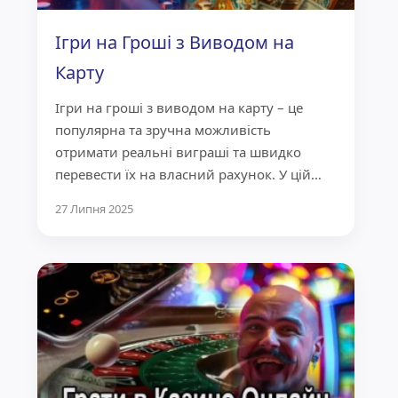
Ігри на Гроші з Виводом на
Карту
Ігри на гроші з виводом на карту – це
популярна та зручна можливість
отримати реальні виграші та швидко
перевести їх на власний рахунок. У цій…
27 Липня 2025