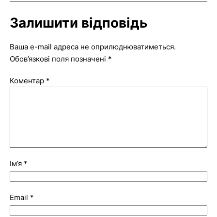
Залишити відповідь
Ваша e-mail адреса не оприлюднюватиметься.
Обов’язкові поля позначені
*
Коментар
*
Ім’я
*
Email
*