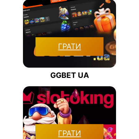
ГРАТИ
GGBET UA
ГРАТИ