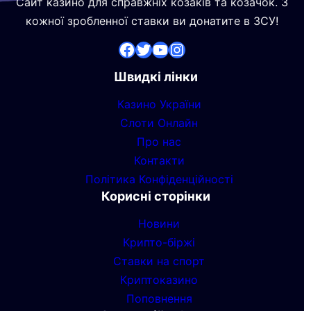
Сайт казино для справжніх козаків та козачок. З
кожної зробленної ставки ви донатите в ЗСУ!
Facebook
Twitter
YouTube
Instagram
Швидкі лінки
Казино України
Слоти Онлайн
Про нас
Контакти
Політика Конфіденційності
Корисні сторінки
Новини
Крипто-біржі
Ставки на спорт
Криптоказино
Поповнення