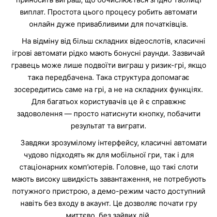
виплат. Простота цього процесу робить автомати
онлайн дуже привабливими для початківців.
На відміну від більш складних відеослотів, класичні
ігрові автомати рідко мають бонусні раунди. Зазвичай
гравець може лише подвоїти виграш у ризик-грі, якщо
така передбачена. Така структура допомагає
зосередитись саме на грі, а не на складних функціях.
Для багатьох користувачів це й є справжнє
задоволення — просто натиснути кнопку, побачити
результат та виграти.
Завдяки зрозумілому інтерфейсу, класичні автомати
чудово підходять як для мобільної гри, так і для
стаціонарних комп’ютерів. Головне, що такі слоти
мають високу швидкість завантаження, не потребують
потужного пристрою, а демо-режим часто доступний
навіть без входу в акаунт. Це дозволяє почати гру
миттєво, без зайвих дій.