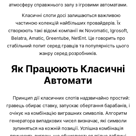
атмосферу справжнього залу з ігровими автоматами.
Класичні слоти досі залишаються важливою
частиною колекцій найбільших провайдерів. Їх
створюють такі відомі компанії як Novomatic, Igrosoft,
Belatra, Amatic, Greentube, NetEnt. Це говорить про
стабільний попит серед гравців та популярність цього
жанру серед розробників.
Як Працюють Класичні
Автомати
Принцип дії класичних слотів надзвичайно простий:
гравець обирає ставку, запускає обертання барабанів, і
очікує на комбінацію виграшних символів. Алгоритм
генератора випадкових чисел визначає, які символи
зупиняться на кожній позиції. Успішна комбінація
приносить виграш, що обчислюється згідно таблиці