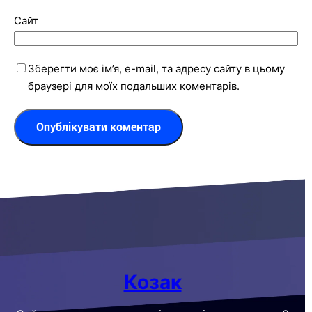
Сайт
Зберегти моє ім’я, e-mail, та адресу сайту в цьому
браузері для моїх подальших коментарів.
Козак