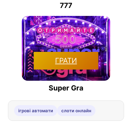
777
ГРАТИ
Super Gra
ігрові автомати
слоти онлайн