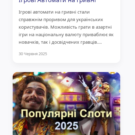
Ігрові автомати на гривні стали
справжнім проривом для українських
користувачів. Можливість грати в азартні
ігри на національну валюту приваблює як
новачків, так і досвідчених гравців.…
30 Червня 2025