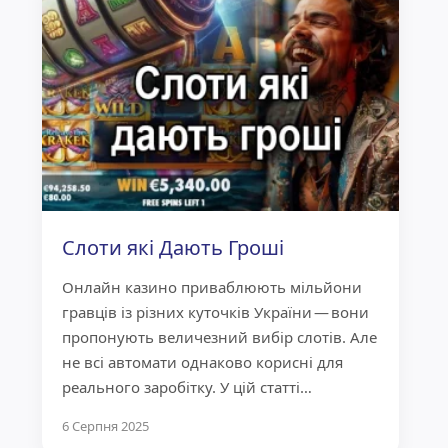
Слоти які Дають Гроші
Онлайн казино приваблюють мільйони
гравців із різних куточків України — вони
пропонують величезний вибір слотів. Але
не всі автомати однаково корисні для
реального заробітку. У цій статті…
6 Серпня 2025