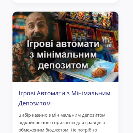
Ігрові Автомати з Мінімальним
Депозитом
Вибір казино з мінімальним депозитом
відкриває нові горизонти для гравців з
обмеженим бюджетом. Не потрібно