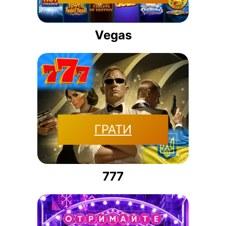
Vegas
ГРАТИ
777