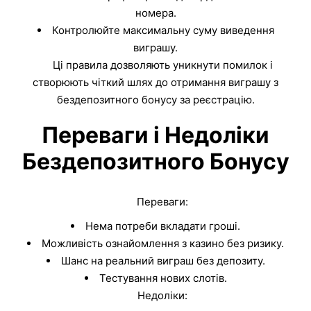
номера.
Контролюйте максимальну суму виведення
виграшу.
Ці правила дозволяють уникнути помилок і
створюють чіткий шлях до отримання виграшу з
бездепозитного бонусу за реєстрацію.
Переваги і Недоліки
Бездепозитного Бонусу
Переваги:
Нема потреби вкладати гроші.
Можливість ознайомлення з казино без ризику.
Шанс на реальний виграш без депозиту.
Тестування нових слотів.
Недоліки: