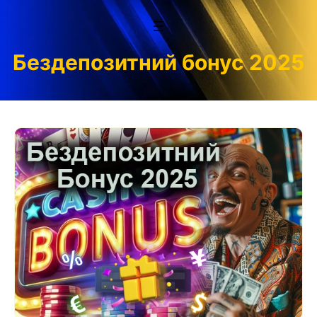
Перейти
до
вмісту
Бездепозитний бонус 2025