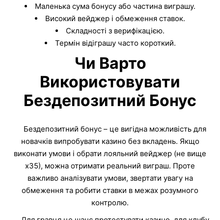
Маленька сума бонусу або частина виграшу.
Високий вейджер і обмеження ставок.
Складності з верифікацією.
Термін відіграшу часто короткий.
Чи Варто
Використовувати
Бездепозитний Бонус
Бездепозитний бонус – це вигідна можливість для
новачків випробувати казино без вкладень. Якщо
виконати умови і обрати лояльний вейджер (не вище
х35), можна отримати реальний виграш. Проте
важливо аналізувати умови, звертати увагу на
обмеження та робити ставки в межах розумного
контролю.
Для гравця це шанс протестувати казино, для клубу