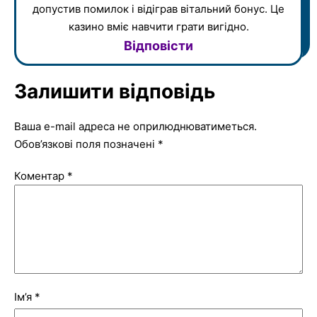
допустив помилок і відіграв вітальний бонус. Це
казино вміє навчити грати вигідно.
Відповісти
Залишити відповідь
Ваша e-mail адреса не оприлюднюватиметься.
Обов’язкові поля позначені
*
Коментар
*
Ім’я
*