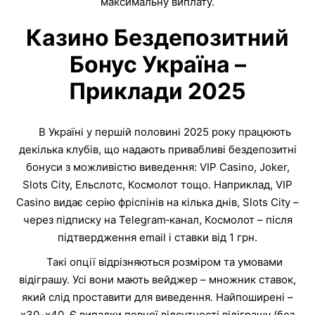
максимальну виплату.
Казино Бездепозитний
Бонус Україна –
Приклади 2025
В Україні у першій половині 2025 року працюють
декілька клубів, що надають привабливі бездепозитні
бонуси з можливістю виведення: VIP Casino, Joker,
Slots City, Ельслотс, Космолот тощо. Наприклад, VIP
Casino видає серію фріспінів на кілька днів, Slots City –
через підписку на Telegram‑канал, Космолот – після
підтвердження email і ставки від 1 грн.
Такі опції відрізняються розміром та умовами
відіграшу. Усі вони мають вейджер – множник ставок,
який слід проставити для виведення. Найпоширені –
х30–х40. Є випадки повної відсутності відіграшу (без