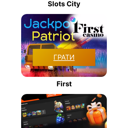
Slots City
ГРАТИ
First