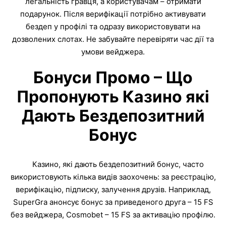
легальність гравця, а користувачам – отримати
подарунок. Після верифікації потрібно активувати
бездеп у профілі та одразу використовувати на
дозволених слотах. Не забувайте перевіряти час дії та
умови вейджера.
Бонуси Промо – Що
Пропонують Казино які
Дають Бездепозитний
Бонус
Казино, які дають бездепозитний бонус, часто
використовують кілька видів заохочень: за реєстрацію,
верифікацію, підписку, залучення друзів. Наприклад,
SuperGra анонсує бонус за приведеного друга – 15 FS
без вейджера, Cosmobet – 15 FS за активацію профілю.