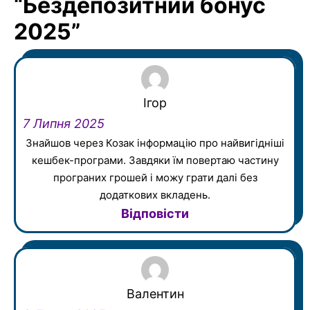
“Бездепозитний бонус
2025”
Ігор
7 Липня 2025
Знайшов через Козак інформацію про найвигідніші
кешбек-програми. Завдяки їм повертаю частину
програних грошей і можу грати далі без
додаткових вкладень.
Відповісти
Валентин