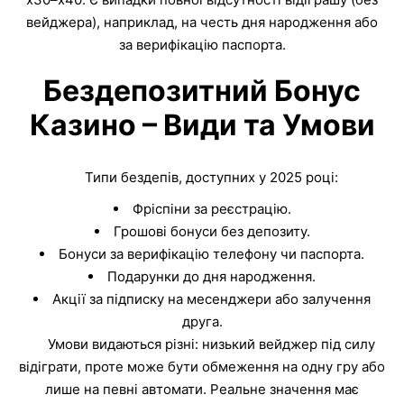
вейджера), наприклад, на честь дня народження або
за верифікацію паспорта.
Бездепозитний Бонус
Казино – Види та Умови
Типи бездепів, доступних у 2025 році:
Фріспіни за реєстрацію.
Грошові бонуси без депозиту.
Бонуси за верифікацію телефону чи паспорта.
Подарунки до дня народження.
Акції за підписку на месенджери або залучення
друга.
Умови видаються різні: низький вейджер під силу
відіграти, проте може бути обмеження на одну гру або
лише на певні автомати. Реальне значення має