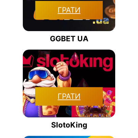
ГРАТИ
GGBET UA
ГРАТИ
SlotoKing