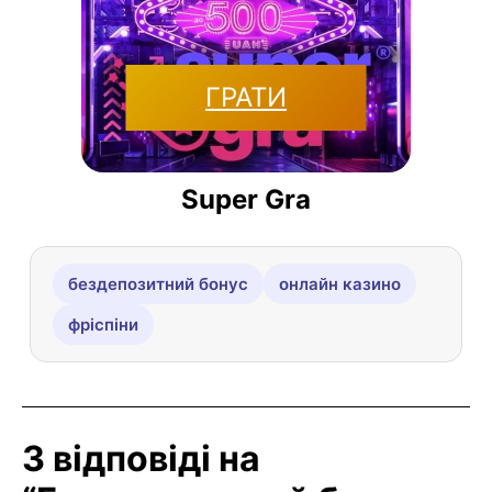
ГРАТИ
Super Gra
бездепозитний бонус
онлайн казино
фріспіни
3 відповіді на