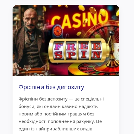
Фріспіни без депозиту
Фріспіни без депозиту — це спеціальні
бонуси, які онлайн казино надають
новим або постійним гравцям без
необхідності поповнення рахунку. Це
один із найпривабливіших видів