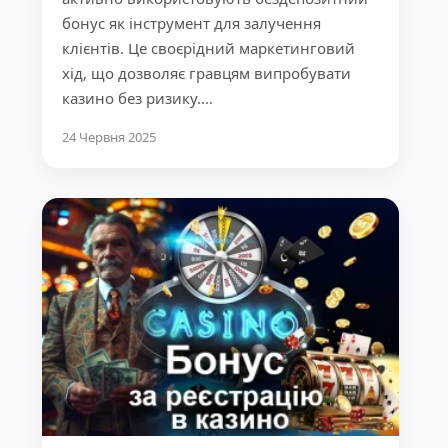
бонус як інструмент для залучення
клієнтів. Це своєрідний маркетинговий
хід, що дозволяє гравцям випробувати
казино без ризику.…
24 Червня 2025