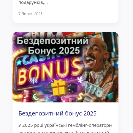
подарунків,…
7 Липня 2025
Бездепозитний бонус 2025
У 2025 році українські гемблінг‑оператори
активно використовують бездепозитний