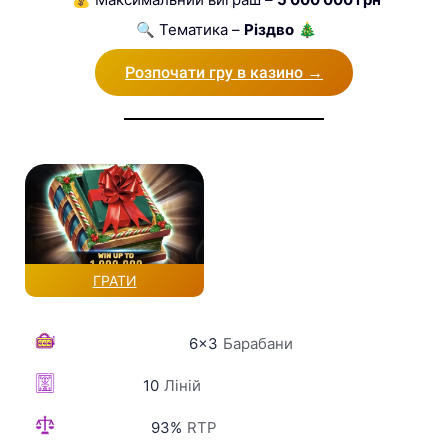
🔍 Тематика –
Різдво
🎄
Розпочати гру в казино →
ГРАТИ
6×3
Барабани
10
Ліній
93%
RTP