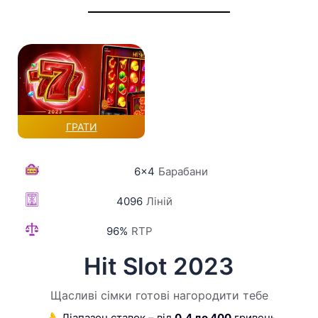
ГРАТИ
6×4
Барабани
4096
Ліній
96%
RTP
Hit Slot 2023
Щасливі сімки готові нагородити тебе
👌 Діапазон ставок – від
0,4 до 400
гривень