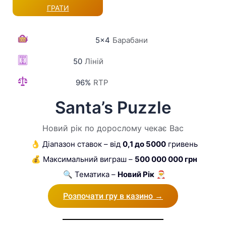
ГРАТИ
5×4
Барабани
50
Ліній
96%
RTP
Santa’s Puzzle
Новий рік по дорослому чекає Вас
👌 Діапазон ставок – від
0,1 до 5000
гривень
💰 Максимальний виграш –
500 000 000 грн
🔍 Тематика –
Новий Рік
🎅
Розпочати гру в казино →