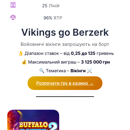
25
Ліній
96%
RTP
Vikings go Berzerk
Войовничі вікінги запрошують на борт
👌 Діапазон ставок – від
0,25 до 125
гривень
💰 Максимальний виграш –
3 125 000 грн
🔍 Тематика –
Вікінги
⚔️
Розпочати гру в казино →