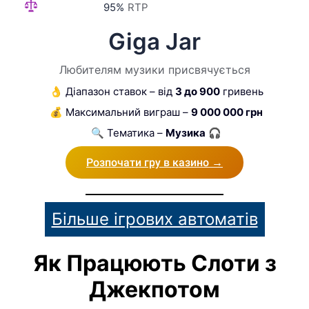
95%
RTP
Giga Jar
Любителям музики присвячується
👌 Діапазон ставок – від
3 до 900
гривень
💰 Максимальний виграш –
9 000 000 грн
🔍 Тематика –
Музика
🎧
Розпочати гру в казино →
Більше ігрових автоматів
Як Працюють Слоти з
Джекпотом