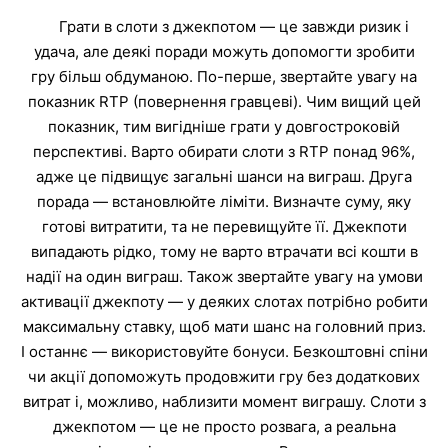
Грати в слоти з джекпотом — це завжди ризик і
удача, але деякі поради можуть допомогти зробити
гру більш обдуманою. По-перше, звертайте увагу на
показник RTP (повернення гравцеві). Чим вищий цей
показник, тим вигідніше грати у довгостроковій
перспективі. Варто обирати слоти з RTP понад 96%,
адже це підвищує загальні шанси на виграш. Друга
порада — встановлюйте ліміти. Визначте суму, яку
готові витратити, та не перевищуйте її. Джекпоти
випадають рідко, тому не варто втрачати всі кошти в
надії на один виграш. Також звертайте увагу на умови
активації джекпоту — у деяких слотах потрібно робити
максимальну ставку, щоб мати шанс на головний приз.
І останнє — використовуйте бонуси. Безкоштовні спіни
чи акції допоможуть продовжити гру без додаткових
витрат і, можливо, наблизити момент виграшу. Слоти з
джекпотом — це не просто розвага, а реальна