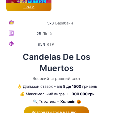
ГРАТИ
5х3
Барабани
25
Ліній
95%
RTP
Candelas De Los
Muertos
Веселий страшний слот
👌 Діапазон ставок – від
8 до 1500
гривень
💰 Максимальний виграш –
300 000 грн
🔍 Тематика –
Хеловін
🎃
Розпочати гру в казино →