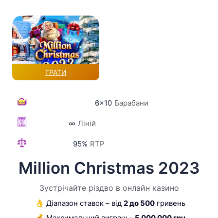
ГРАТИ
6×10
Барабани
∞
Ліній
95%
RTP
Million Christmas 2023
Зустрічайте різдво в онлайн казино
👌 Діапазон ставок – від
2 до 500
гривень
💰 Максимальний виграш –
5 000 000 грн