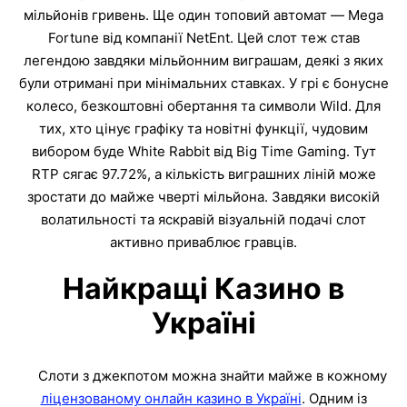
мільйонів гривень. Ще один топовий автомат — Mega
Fortune від компанії NetEnt. Цей слот теж став
легендою завдяки мільйонним виграшам, деякі з яких
були отримані при мінімальних ставках. У грі є бонусне
колесо, безкоштовні обертання та символи Wild. Для
тих, хто цінує графіку та новітні функції, чудовим
вибором буде White Rabbit від Big Time Gaming. Тут
RTP сягає 97.72%, а кількість виграшних ліній може
зростати до майже чверті мільйона. Завдяки високій
волатильності та яскравій візуальній подачі слот
активно приваблює гравців.
Найкращі Казино в
Україні
Слоти з джекпотом можна знайти майже в кожному
ліцензованому онлайн казино в Україні
. Одним із